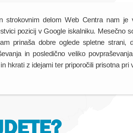
n strokovnim delom Web Centra nam je v
estvici pozicij v Google iskalniku. Mesečno
am prinaša dobre oglede spletne strani, d
evanja in posledično veliko povpraševanja.
in hkrati z idejami ter priporočili prisotna pri
JDETE?