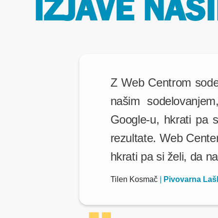
IZJAVE NAŠ
Z Web Centrom sodel
našim sodelovanjem,
Google-u, hkrati pa s
rezultate. Web Center 
hkrati pa si želi, da n
Tilen Kosmač
|
Pivovarna Laš