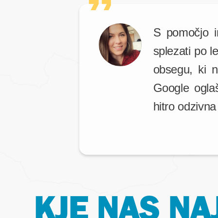
S pomočjo i
splezati po l
obsegu, ki n
Google oglaš
hitro odzivna 
KJE NAS NA