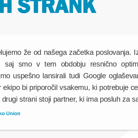
IH STRANK
ujemo že od našega začetka poslovanja. I
 saj smo v tem obdobju resnično optimiz
mo uspešno lansirali tudi Google oglaševan
ekipo bi priporočil vsakemu, ki potrebuje ce
a drugi strani stoji partner, ki ima posluh za
ko Union