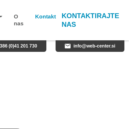
KONTAKTIRAJTE
O
Kontakt
nas
NAS
386 (0)41 201 730
info@web-center.si