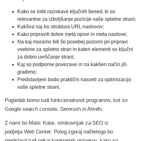
Kako se lotiti raziskave ključnih besed, ki so
relevantne za izboljšanje pozicije vaše spletne strani;
Kakšna naj bo struktura URL naslovov;
Kako pripraviti dobre meta opise in meta naslove;
Na kaj moramo biti še posebej pozorni pri pripravi
vsebine za spletno stran in kateri elementi so ključni
za dobro uvrščanje strani;
Kaj so podporne povezave in na kakšen način jih
gradimo;
Predstavljeni bodo praktični nasveti za optimizacijo
vaše spletne strani.
Pogledali bomo tudi funkcionalnosti programov, kot so
Google search console, Semrush in Ahrefs.
Z nami bo Matic Kolar, strokovnjak za SEO iz
podjetja Web Center. Poleg zgoraj naštetega bo
predstavil tudi nekaj konkretnih primerov, kako so